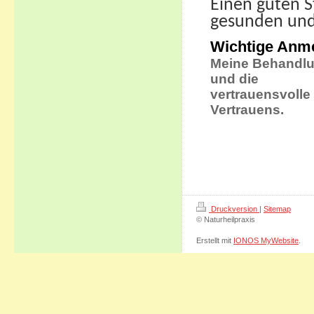
Einen guten St
gesunden und
Wichtige Anm
Meine Behandlu
und die
vertrauensvoll
Vertrauens.
Druckversion
|
Sitemap
© Naturheilpraxis
Erstellt mit
IONOS MyWebsite
.