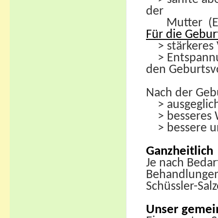
der
Mutter (Erkä
Für die Gebur
> stärkeres V
> Entspannun
den Geburtsv
Nach der Geb
> ausgegliche
> besseres W
> bessere un
Ganzheitlich
Je nach Beda
Behandlungen 
Schüssler-Salz
Unser gemein