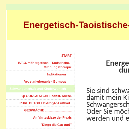
START
Energe
E.T.O. = Energetisch - Taoistische. -
Ordnungstherapie
du
Indikationen
Vegetativtherapie - Burnout
Schwangerschaft und Kinderwunsch
Sie sind schw
QI GONG/TAI CHI + sonst. Kurse.
damit mein Ki
PURE DETOX Elektrolyte-Fußbad..
Schwangersch
Oder Sie möch
GESPRÄCHE ...............................
werden und es
Anfahrtsskizze der Praxis
"Dinge die Gut tun!"