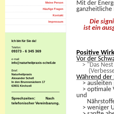
Mit der Energ
Meine Person
ganzheitliche
Häufige Fragen
Kontakt
Die sign
Impressum
ist ein au
Ich bin für Sie da!
Telefon:
0937
3 - 6 345 369
Positive Wirk
Vor der Schwa
e-mail:
info@naturheilpraxis-schell.de
> "Das Nest
(Verbesseru
Brief:
Naturheilpraxis
Während der 
Alexander Schell
> ausleiten 
In den Brunnenäckern 17
63931 Kirchzell
> optimale V
und
Sprechzeiten: Nach
Nährstoff
telefonischer Vereinbarung.
> weniger Ub
> sanfte abe