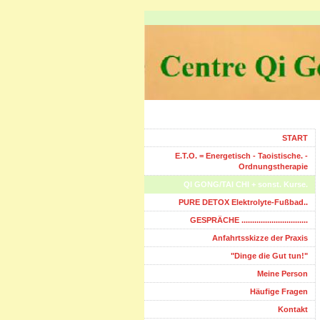
START
E.T.O. = Energetisch - Taoistische. -
Ordnungstherapie
QI GONG/TAI CHI + sonst. Kurse.
PURE DETOX Elektrolyte-Fußbad..
GESPRÄCHE ...............................
Anfahrtsskizze der Praxis
"Dinge die Gut tun!"
Meine Person
Häufige Fragen
Kontakt