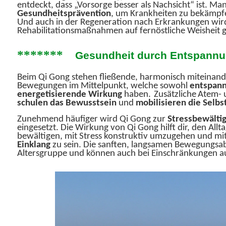
entdeckt, dass „Vorsorge besser als Nachsicht“ ist. Man
Gesundheitsprävention
, um Krankheiten zu bekämpfe
Und auch in der Regeneration nach Erkrankungen wi
Rehabilitationsmaßnahmen auf fernöstliche Weisheit g
*******
Gesundheit durch Entspannu
Beim Qi Gong stehen fließende, harmonisch miteinan
Bewegungen im Mittelpunkt, welche sowohl
entspann
energetisierende Wirkung
haben.
Zusätzliche
Atem- 
schulen das Bewusstsein
und
mobilisieren die Selbs
Zunehmend häufiger wird Qi Gong zur
Stressbewälti
eingesetzt. Die Wirkung von Qi Gong hilft dir, den Allt
bewältigen, mit Stress konstruktiv umzugehen und mit
Einklang
zu sein. Die sanften, langsamen Bewegungsabl
Altersgruppe und können auch bei Einschränkungen a