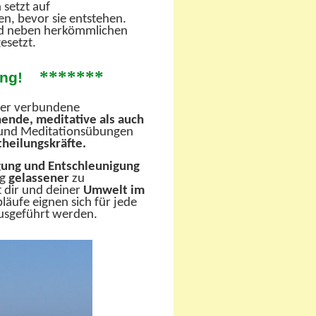
 setzt auf
n, bevor sie entstehen.
rd neben herkömmlichen
esetzt.
*******
ng!
der verbundene
ende, meditative als auch
und Meditationsübungen
theilungskräfte.
gung und Entschleunigung
ag
gelassener
zu
 dir und deiner
Umwelt im
äufe eignen sich für jede
usgeführt werden.